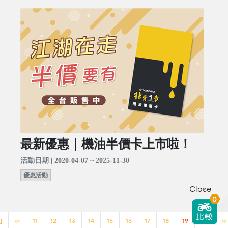
最新優惠｜機油半價卡上市啦！
活動日期 | 2020-04-07 ~ 2025-11-30
優惠活動
Close
0
]
<<
11
12
13
14
15
16
17
18
19
20
>>